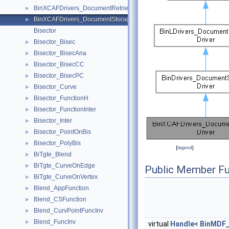
BinXCAFDrivers_DocumentRetrievalDriver
►
BinXCAFDrivers_DocumentStorageDriver
►
Bisector
Bisector_Bisec
►
Bisector_BisecAna
►
Bisector_BisecCC
►
Bisector_BisecPC
►
Bisector_Curve
►
Bisector_FunctionH
►
Bisector_FunctionInter
►
Bisector_Inter
►
Bisector_PointOnBis
►
Bisector_PolyBis
►
[
legend
]
BiTgte_Blend
►
BiTgte_CurveOnEdge
►
Public Member Fu
BiTgte_CurveOnVertex
►
Blend_AppFunction
►
Blend_CSFunction
►
Blend_CurvPointFuncInv
►
Blend_FuncInv
►
virtual
Handle
<
BinMDF_