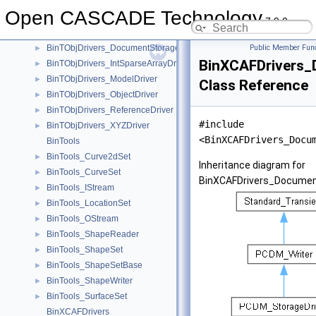
BinObjMgt_RRelocationTable
►
Open CASCADE Technology
BinTObjDrivers
7.9.0
BinTObjDrivers_DocumentRetrievalDriver
►
BinTObjDrivers_DocumentStorageDriver
Public Member Func
►
BinXCAFDrivers_
BinTObjDrivers_IntSparseArrayDriver
►
BinTObjDrivers_ModelDriver
►
Class Reference
BinTObjDrivers_ObjectDriver
►
BinTObjDrivers_ReferenceDriver
►
#include
BinTObjDrivers_XYZDriver
►
<BinXCAFDrivers_Docu
BinTools
BinTools_Curve2dSet
►
Inheritance diagram for
BinTools_CurveSet
►
BinXCAFDrivers_Document
BinTools_IStream
►
BinTools_LocationSet
►
BinTools_OStream
►
BinTools_ShapeReader
►
BinTools_ShapeSet
►
BinTools_ShapeSetBase
►
BinTools_ShapeWriter
►
BinTools_SurfaceSet
►
BinXCAFDrivers