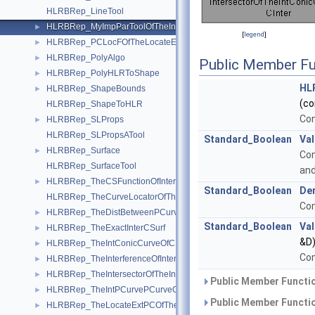
HLRBRep_LineTool
HLRBRep_MyImpParToolOfTheIntersectorOfTheIntConicCurveOfCInte
►
[
legend
]
HLRBRep_PCLocFOfTheLocateExtPCOfTheProjPCurOfCInter
►
HLRBRep_PolyAlgo
►
Public Member Fu
HLRBRep_PolyHLRToShape
►
HL
HLRBRep_ShapeBounds
►
(c
HLRBRep_ShapeToHLR
Con
HLRBRep_SLProps
►
HLRBRep_SLPropsATool
Standard_Boolean
Va
HLRBRep_Surface
►
Com
HLRBRep_SurfaceTool
and
HLRBRep_TheCSFunctionOfInterCSurf
►
Standard_Boolean
Der
HLRBRep_TheCurveLocatorOfTheProjPCurOfCInter
Com
HLRBRep_TheDistBetweenPCurvesOfTheIntPCurvePCurveOfCInter
►
Standard_Boolean
Va
HLRBRep_TheExactInterCSurf
►
&D)
HLRBRep_TheIntConicCurveOfCInter
►
Com
HLRBRep_TheInterferenceOfInterCSurf
►
HLRBRep_TheIntersectorOfTheIntConicCurveOfCInter
►
Public Member Functio
HLRBRep_TheIntPCurvePCurveOfCInter
►
Public Member Functio
HLRBRep_TheLocateExtPCOfTheProjPCurOfCInter
►