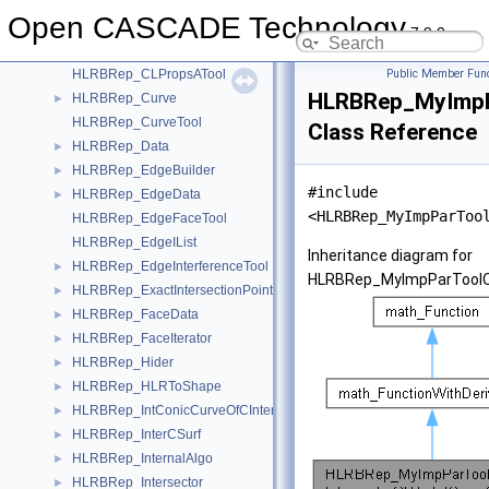
HLRBRep_BSurfaceTool
Open CASCADE Technology
HLRBRep_CInter
►
7.9.0
HLRBRep_CLProps
►
HLRBRep_CLPropsATool
Public Member Func
HLRBRep_MyImpP
HLRBRep_Curve
►
HLRBRep_CurveTool
Class Reference
HLRBRep_Data
►
HLRBRep_EdgeBuilder
►
#include
HLRBRep_EdgeData
►
<HLRBRep_MyImpParToo
HLRBRep_EdgeFaceTool
HLRBRep_EdgeIList
Inheritance diagram for
HLRBRep_EdgeInterferenceTool
►
HLRBRep_MyImpParToolOf
HLRBRep_ExactIntersectionPointOfTheIntPCurvePCurveOfCInter
►
HLRBRep_FaceData
►
HLRBRep_FaceIterator
►
HLRBRep_Hider
►
HLRBRep_HLRToShape
►
HLRBRep_IntConicCurveOfCInter
►
HLRBRep_InterCSurf
►
HLRBRep_InternalAlgo
►
HLRBRep_Intersector
►