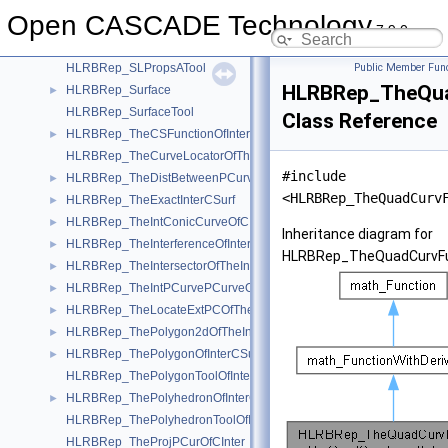
HLRBRep_ShapeBounds
►
Open CASCADE Technology
HLRBRep_ShapeToHLR
7.9.0
HLRBRep_SLProps
►
HLRBRep_SLPropsATool
Public Member Func
HLRBRep_TheQua
HLRBRep_Surface
►
HLRBRep_SurfaceTool
Class Reference
HLRBRep_TheCSFunctionOfInterCSurf
►
HLRBRep_TheCurveLocatorOfTheProjPCurOfCInter
#include
HLRBRep_TheDistBetweenPCurvesOfTheIntPCurvePCurveOfCInter
►
<HLRBRep_TheQuadCurv
HLRBRep_TheExactInterCSurf
►
HLRBRep_TheIntConicCurveOfCInter
►
Inheritance diagram for
HLRBRep_TheInterferenceOfInterCSurf
►
HLRBRep_TheQuadCurvFu
HLRBRep_TheIntersectorOfTheIntConicCurveOfCInter
►
HLRBRep_TheIntPCurvePCurveOfCInter
►
HLRBRep_TheLocateExtPCOfTheProjPCurOfCInter
►
HLRBRep_ThePolygon2dOfTheIntPCurvePCurveOfCInter
►
HLRBRep_ThePolygonOfInterCSurf
►
HLRBRep_ThePolygonToolOfInterCSurf
HLRBRep_ThePolyhedronOfInterCSurf
►
HLRBRep_ThePolyhedronToolOfInterCSurf
HLRBRep_TheProjPCurOfCInter