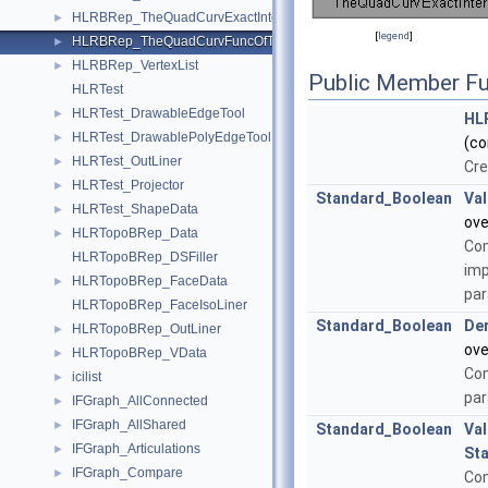
HLRBRep_TheQuadCurvExactInterCSurf
►
[
legend
]
HLRBRep_TheQuadCurvFuncOfTheQuadCurvExactInterCSurf
►
HLRBRep_VertexList
►
Public Member Fu
HLRTest
HLRTest_DrawableEdgeTool
►
HL
HLRTest_DrawablePolyEdgeTool
►
(c
HLRTest_OutLiner
►
Cre
HLRTest_Projector
►
Standard_Boolean
Va
HLRTest_ShapeData
►
ove
HLRTopoBRep_Data
►
Com
HLRTopoBRep_DSFiller
imp
HLRTopoBRep_FaceData
►
par
HLRTopoBRep_FaceIsoLiner
Standard_Boolean
Der
HLRTopoBRep_OutLiner
►
ove
HLRTopoBRep_VData
►
Com
icilist
►
par
IFGraph_AllConnected
►
IFGraph_AllShared
►
Standard_Boolean
Va
IFGraph_Articulations
►
St
IFGraph_Compare
►
Com