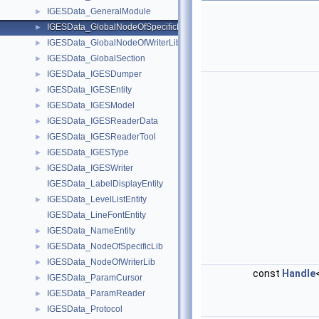
IGESData_GeneralModule
►
IGESData_GlobalNodeOfSpecificLib
►
IGESData_GlobalNodeOfWriterLib
►
IGESData_GlobalSection
►
IGESData_IGESDumper
►
IGESData_IGESEntity
►
IGESData_IGESModel
►
IGESData_IGESReaderData
►
IGESData_IGESReaderTool
►
IGESData_IGESType
►
IGESData_IGESWriter
►
IGESData_LabelDisplayEntity
IGESData_LevelListEntity
►
IGESData_LineFontEntity
IGESData_NameEntity
►
IGESData_NodeOfSpecificLib
►
IGESData_NodeOfWriterLib
►
const
Handle
IGESData_ParamCursor
►
IGESData_ParamReader
►
IGESData_Protocol
►