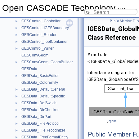
IGESCAFControl_Writer
►
Open CASCADE Technology
IGESControl_ActorWrite
►
7.9.0
IGESControl_AlgoContainer
►
IGESControl_Controller
Public Member Func
►
IGESData_Global
IGESControl_IGESBoundary
►
IGESControl_Reader
►
Class Reference
IGESControl_ToolContainer
►
IGESControl_Writer
►
#include
IGESConvGeom
<IGESData_GlobalNode
IGESConvGeom_GeomBuilder
►
IGESData
Inheritance diagram for
IGESData_BasicEditor
►
IGESData_GlobalNodeOfSp
IGESData_ColorEntity
IGESData_DefaultGeneral
►
IGESData_DefaultSpecific
►
IGESData_DefSwitch
►
IGESData_DirChecker
►
IGESData_DirPart
►
[
legend
]
IGESData_FileProtocol
►
IGESData_FileRecognizer
►
Public Member Fu
IGESData_FreeFormatEntity
►