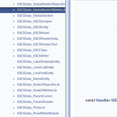
IGESData_GlobalNodeOfSpecificLib
►
IGESData_GlobalNodeOfWriterLib
►
IGESData_GlobalSection
►
IGESData_IGESDumper
►
IGESData_IGESEntity
►
IGESData_IGESModel
►
IGESData_IGESReaderData
►
IGESData_IGESReaderTool
►
IGESData_IGESType
►
IGESData_IGESWriter
►
IGESData_LabelDisplayEntity
IGESData_LevelListEntity
►
IGESData_LineFontEntity
IGESData_NameEntity
►
IGESData_NodeOfSpecificLib
►
IGESData_NodeOfWriterLib
►
IGESData_ParamCursor
►
const
Handle
<
IG
IGESData_ParamReader
►
IGESData_Protocol
►
IGESData_ReadWriteModule
►