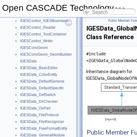
IGESControl_ActorWrite
►
Open CASCADE Technology
IGESControl_AlgoContainer
►
7.9.0
IGESControl_Controller
►
IGESControl_IGESBoundary
Public Member Func
►
IGESData_Global
IGESControl_Reader
►
IGESControl_ToolContainer
►
Class Reference
IGESControl_Writer
►
IGESConvGeom
#include
IGESConvGeom_GeomBuilder
►
<IGESData_GlobalNode
IGESData
IGESData_BasicEditor
►
Inheritance diagram for
IGESData_ColorEntity
IGESData_GlobalNodeOfWr
IGESData_DefaultGeneral
►
IGESData_DefaultSpecific
►
IGESData_DefSwitch
►
IGESData_DirChecker
►
IGESData_DirPart
►
IGESData_FileProtocol
►
[
legend
]
IGESData_FileRecognizer
►
IGESData_FreeFormatEntity
►
Public Member Fu
IGESData_GeneralModule
►