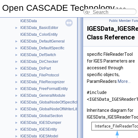
IGESControl_Writer
►
Open CASCADE Technology
IGESConvGeom
7.9.0
IGESConvGeom_GeomBuilder
►
IGESData
Public Member Func
IGESData_IGESRe
IGESData_BasicEditor
►
IGESData_ColorEntity
Class Reference
IGESData_DefaultGeneral
►
IGESData_DefaultSpecific
►
specific FileReaderTool
IGESData_DefSwitch
►
for IGES Parameters are
IGESData_DirChecker
►
accessed through
IGESData_DirPart
►
specific objects,
IGESData_FileProtocol
►
ParamReaders
More...
IGESData_FileRecognizer
►
IGESData_FreeFormatEntity
►
#include
IGESData_GeneralModule
►
<IGESData_IGESReader
IGESData_GlobalNodeOfSpecificLib
►
IGESData_GlobalNodeOfWriterLib
►
Inheritance diagram for
IGESData_GlobalSection
►
IGESData_IGESReaderToo
IGESData_IGESDumper
►
IGESData_IGESEntity
►
IGESData_IGESModel
►