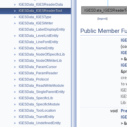
IGESData_IGESReaderData
►
IGESData_IGESReaderTool
►
IGESData_IGESType
►
[
legend
]
IGESData_IGESWriter
►
IGESData_LabelDisplayEntity
Public Member Fu
IGESData_LevelListEntity
►
IG
IGESData_LineFontEntity
(c
IGESData_NameEntity
►
IG
IGESData_NodeOfSpecificLib
►
> &
IGESData_NodeOfWriterLib
►
IG
IGESData_ParamCursor
►
&pr
IGESData_ParamReader
►
cre
IGESData_Protocol
►
to 
IGESData_ReadWriteModule
►
IGE
IGESData_SingleParentEntity
►
IGE
IGESData_SpecificLib
►
Lib
IGESData_SpecificModule
►
IGESData_ToolLocation
void
Pr
►
IGESData_TransfEntity
IG
►
IGESData_UndefinedEntity
> &
►