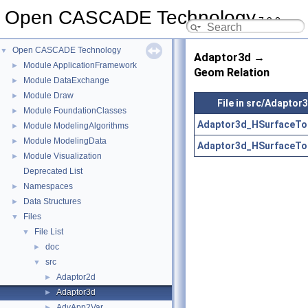
Open CASCADE Technology
7.9.0
Open CASCADE Technology
▼
Adaptor3d →
Module ApplicationFramework
►
Geom Relation
Module DataExchange
►
Module Draw
►
File in src/Adaptor
Module FoundationClasses
►
Adaptor3d_HSurfaceToo
Module ModelingAlgorithms
►
Module ModelingData
►
Adaptor3d_HSurfaceToo
Module Visualization
►
Deprecated List
Namespaces
►
Data Structures
►
Files
▼
File List
▼
doc
►
src
▼
Adaptor2d
►
Adaptor3d
►
AdvApp2Var
►