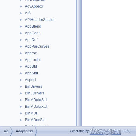
AdvApprox
►
AIS
►
APIHeaderSection
►
AppBlend
►
AppCont
►
AppDef
►
AppParCurves
►
Approx
►
ApproxInt
►
AppStd
►
AppStdL
►
Aspect
►
BinDrivers
►
BinLDrivers
►
BinMDataStd
►
BinMDataXtd
►
BinMDF
►
BinMDocStd
►
BinMFunction
►
Generated by
1.13.2
src
Adaptor3d
BinMNaming
►