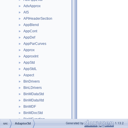
AdvApprox
►
AIS
►
APIHeaderSection
►
AppBlend
►
AppCont
►
AppDef
►
AppParCurves
►
Approx
►
ApproxInt
►
AppStd
►
AppStdL
►
Aspect
►
BinDrivers
►
BinLDrivers
►
BinMDataStd
►
BinMDataXtd
►
BinMDF
►
BinMDocStd
►
BinMFunction
►
Generated by
1.13.2
src
Adaptor3d
BinMNaming
►