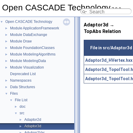
Open CASCADE Technology
7.9.0
Open CASCADE Technology
▼
Adaptor3d →
Module ApplicationFramework
►
TopAbs Relation
Module DataExchange
►
Module Draw
►
File in src/Adaptor3d
Module FoundationClasses
►
Module ModelingAlgorithms
►
Adaptor3d_HVertex.hxx
Module ModelingData
►
Module Visualization
►
Adaptor3d_TopolTool.h
Deprecated List
Adaptor3d_TopolTool.h
Namespaces
►
Data Structures
►
Files
▼
File List
▼
doc
►
src
▼
Adaptor2d
►
Adaptor3d
►
AdvApp2Var
►