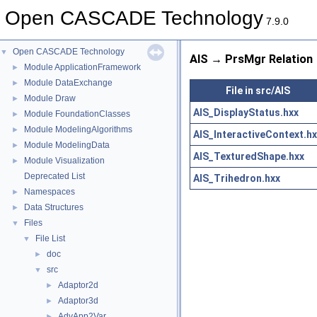
Open CASCADE Technology
7.9.0
Open CASCADE Technology
▼
AIS → PrsMgr Relation
Module ApplicationFramework
►
Module DataExchange
►
File in src/AIS
Module Draw
►
AIS_DisplayStatus.hxx
Module FoundationClasses
►
Module ModelingAlgorithms
►
AIS_InteractiveContext.hx
Module ModelingData
►
AIS_TexturedShape.hxx
Module Visualization
►
Deprecated List
AIS_Trihedron.hxx
Namespaces
►
Data Structures
►
Files
▼
File List
▼
doc
►
src
▼
Adaptor2d
►
Adaptor3d
►
AdvApp2Var
►