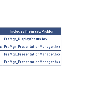
Includes file in src/PrsMgr
PrsMgr_DisplayStatus.hxx
x
PrsMgr_PresentationManager.hxx
PrsMgr_PresentationManager.hxx
PrsMgr_PresentationManager.hxx