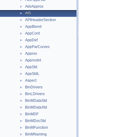
AdvApprox
►
AIS
►
APIHeaderSection
►
AppBlend
►
AppCont
►
AppDef
►
AppParCurves
►
Approx
►
ApproxInt
►
AppStd
►
AppStdL
►
Aspect
►
BinDrivers
►
BinLDrivers
►
BinMDataStd
►
BinMDataXtd
►
BinMDF
►
BinMDocStd
►
BinMFunction
►
BinMNaming
►