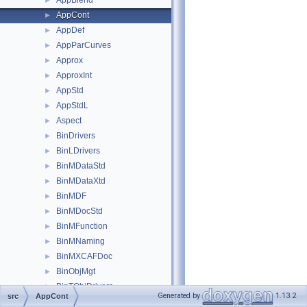
AppBlend
►
AppCont
►
AppDef
►
AppParCurves
►
Approx
►
ApproxInt
►
AppStd
►
AppStdL
►
Aspect
►
BinDrivers
►
BinLDrivers
►
BinMDataStd
►
BinMDataXtd
►
BinMDF
►
BinMDocStd
►
BinMFunction
►
BinMNaming
►
BinMXCAFDoc
►
BinObjMgt
►
BinTObjDrivers
►
Generated by
1.13.2
src
AppCont
BinTools
►