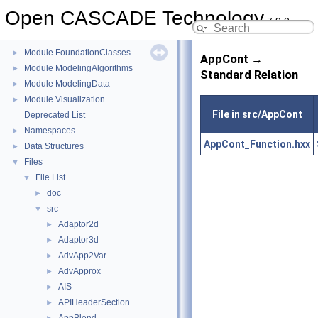
Module ApplicationFramework
►
Open CASCADE Technology
7.9.0
Module DataExchange
►
Module Draw
►
Module FoundationClasses
►
AppCont →
Module ModelingAlgorithms
►
Standard Relation
Module ModelingData
►
Module Visualization
►
File in src/AppCont
Deprecated List
Namespaces
►
AppCont_Function.hxx
Data Structures
►
Files
▼
File List
▼
doc
►
src
▼
Adaptor2d
►
Adaptor3d
►
AdvApp2Var
►
AdvApprox
►
AIS
►
APIHeaderSection
►