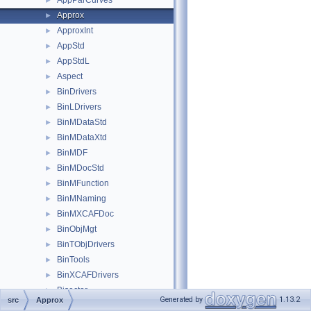
AppParCurves
►
Approx
►
ApproxInt
►
AppStd
►
AppStdL
►
Aspect
►
BinDrivers
►
BinLDrivers
►
BinMDataStd
►
BinMDataXtd
►
BinMDF
►
BinMDocStd
►
BinMFunction
►
BinMNaming
►
BinMXCAFDoc
►
BinObjMgt
►
BinTObjDrivers
►
BinTools
►
BinXCAFDrivers
►
Bisector
►
Generated by
1.13.2
src
Approx
BiTgte
►