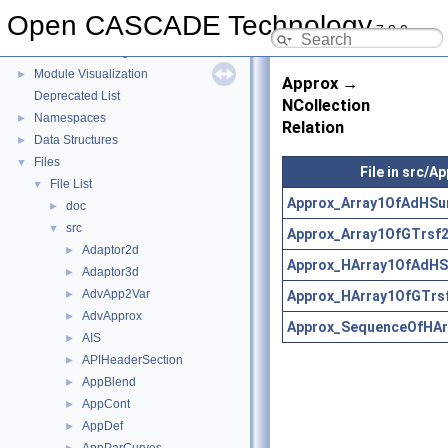
Module FoundationClasses
►
Open CASCADE Technology
7.9.0
Module ModelingAlgorithms
►
Module ModelingData
►
Module Visualization
►
Approx →
Deprecated List
NCollection
Namespaces
►
Relation
Data Structures
►
Files
▼
File in src/A
File List
▼
Approx_Array1OfAdHSur
doc
►
src
▼
Approx_Array1OfGTrsf2
Adaptor2d
►
Approx_HArray1OfAdHS
Adaptor3d
►
AdvApp2Var
Approx_HArray1OfGTrsf
►
AdvApprox
►
Approx_SequenceOfHAr
AIS
►
APIHeaderSection
►
AppBlend
►
AppCont
►
AppDef
►