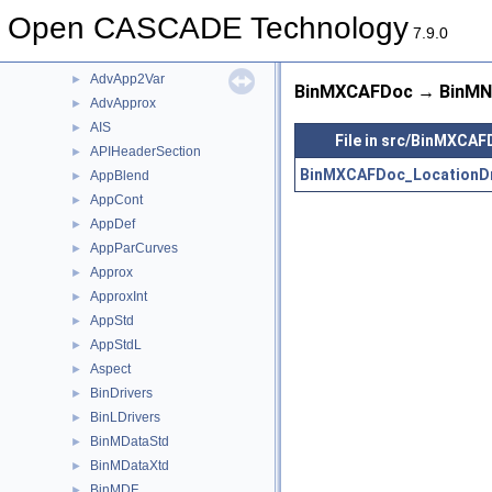
src
▼
Open CASCADE Technology
Adaptor2d
►
7.9.0
Adaptor3d
►
AdvApp2Var
►
BinMXCAFDoc → BinMNa
AdvApprox
►
AIS
►
File in src/BinMXCA
APIHeaderSection
►
BinMXCAFDoc_LocationDr
AppBlend
►
AppCont
►
AppDef
►
AppParCurves
►
Approx
►
ApproxInt
►
AppStd
►
AppStdL
►
Aspect
►
BinDrivers
►
BinLDrivers
►
BinMDataStd
►
BinMDataXtd
►
BinMDF
►