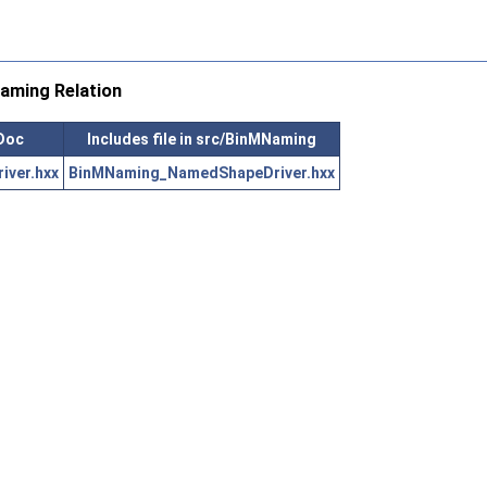
ming Relation
FDoc
Includes file in src/BinMNaming
iver.hxx
BinMNaming_NamedShapeDriver.hxx