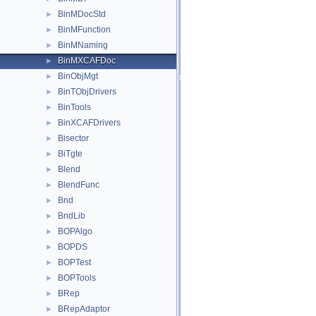
BinMDocStd
►
BinMFunction
►
BinMNaming
►
BinMXCAFDoc
►
BinObjMgt
►
BinTObjDrivers
►
BinTools
►
BinXCAFDrivers
►
Bisector
►
BiTgte
►
Blend
►
BlendFunc
►
Bnd
►
BndLib
►
BOPAlgo
►
BOPDS
►
BOPTest
►
BOPTools
►
BRep
►
BRepAdaptor
►