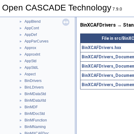
AdvApprox
►
Open CASCADE Technology
AIS
►
7.9.0
APIHeaderSection
►
AppBlend
►
BinXCAFDrivers → Stan
AppCont
►
AppDef
►
File in src/BinX
AppParCurves
►
BinXCAFDrivers.hxx
Approx
►
ApproxInt
►
BinXCAFDrivers_Document
AppStd
►
BinXCAFDrivers_Document
AppStdL
►
Aspect
►
BinXCAFDrivers_Document
BinDrivers
►
BinXCAFDrivers_Document
BinLDrivers
►
BinMDataStd
►
BinMDataXtd
►
BinMDF
►
BinMDocStd
►
BinMFunction
►
BinMNaming
►
BinMXCAFDoc
►