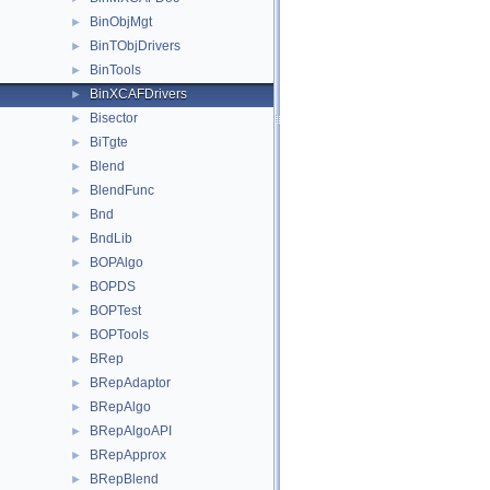
BinObjMgt
►
BinTObjDrivers
►
BinTools
►
BinXCAFDrivers
►
Bisector
►
BiTgte
►
Blend
►
BlendFunc
►
Bnd
►
BndLib
►
BOPAlgo
►
BOPDS
►
BOPTest
►
BOPTools
►
BRep
►
BRepAdaptor
►
BRepAlgo
►
BRepAlgoAPI
►
BRepApprox
►
BRepBlend
►