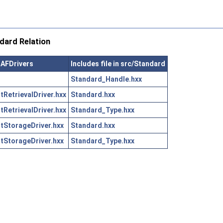
dard Relation
CAFDrivers
Includes file in src/Standard
Standard_Handle.hxx
RetrievalDriver.hxx
Standard.hxx
RetrievalDriver.hxx
Standard_Type.hxx
StorageDriver.hxx
Standard.hxx
StorageDriver.hxx
Standard_Type.hxx