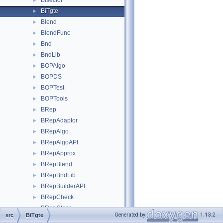
Bisector
►
BiTgte
►
Blend
►
BlendFunc
►
Bnd
►
BndLib
►
BOPAlgo
►
BOPDS
►
BOPTest
►
BOPTools
►
BRep
►
BRepAdaptor
►
BRepAlgo
►
BRepAlgoAPI
►
BRepApprox
►
BRepBlend
►
BRepBndLib
►
BRepBuilderAPI
►
BRepCheck
►
BRepClass
►
Generated by
1.13.2
src
BiTgte
BRepClass3d
►