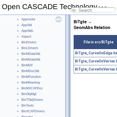
AppDef
►
Open CASCADE Technology
7.9.0
AppParCurves
►
Approx
►
ApproxInt
►
BiTgte →
AppStd
►
GeomAbs Relation
AppStdL
►
Aspect
►
File in src/BiTgte
BinDrivers
►
BinLDrivers
►
BiTgte_CurveOnEdge.h
BinMDataStd
►
BinMDataXtd
►
BiTgte_CurveOnVertex.
BinMDF
►
BiTgte_CurveOnVertex.
BinMDocStd
►
BinMFunction
►
BinMNaming
►
BinMXCAFDoc
►
BinObjMgt
►
BinTObjDrivers
►
BinTools
►
BinXCAFDrivers
►