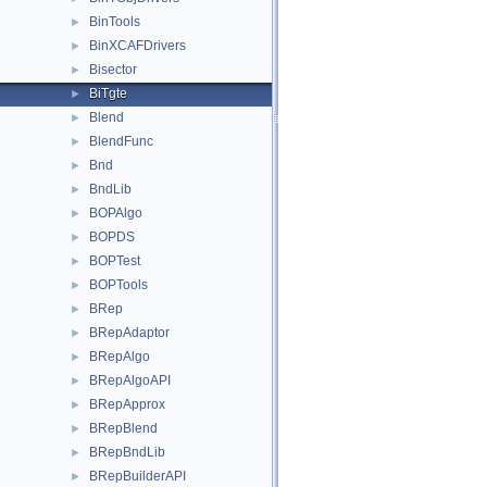
BinTools
►
BinXCAFDrivers
►
Bisector
►
BiTgte
►
Blend
►
BlendFunc
►
Bnd
►
BndLib
►
BOPAlgo
►
BOPDS
►
BOPTest
►
BOPTools
►
BRep
►
BRepAdaptor
►
BRepAlgo
►
BRepAlgoAPI
►
BRepApprox
►
BRepBlend
►
BRepBndLib
►
BRepBuilderAPI
►