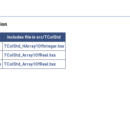
ion
Includes file in src/TColStd
TColStd_HArray1OfInteger.hxx
TColStd_Array1OfReal.hxx
x
TColStd_Array1OfReal.hxx