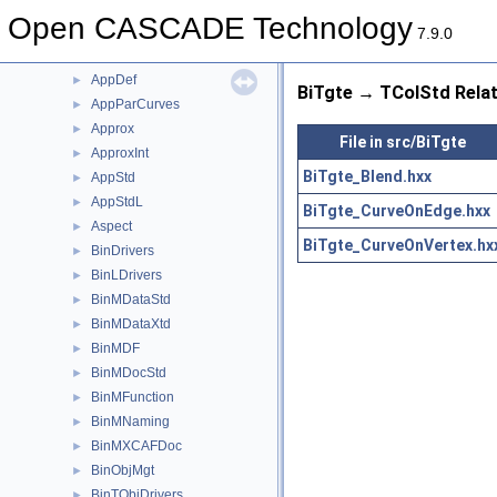
APIHeaderSection
►
Open CASCADE Technology
AppBlend
►
7.9.0
AppCont
►
AppDef
►
BiTgte → TColStd Relat
AppParCurves
►
Approx
►
File in src/BiTgte
ApproxInt
►
BiTgte_Blend.hxx
AppStd
►
AppStdL
►
BiTgte_CurveOnEdge.hxx
Aspect
►
BiTgte_CurveOnVertex.hx
BinDrivers
►
BinLDrivers
►
BinMDataStd
►
BinMDataXtd
►
BinMDF
►
BinMDocStd
►
BinMFunction
►
BinMNaming
►
BinMXCAFDoc
►
BinObjMgt
►
BinTObjDrivers
►