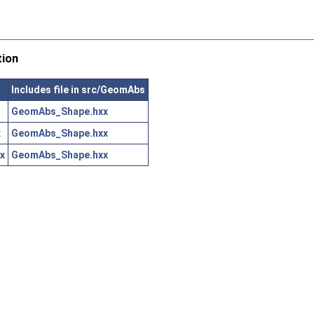
tion
Includes file in src/GeomAbs
GeomAbs_Shape.hxx
x
GeomAbs_Shape.hxx
x
GeomAbs_Shape.hxx