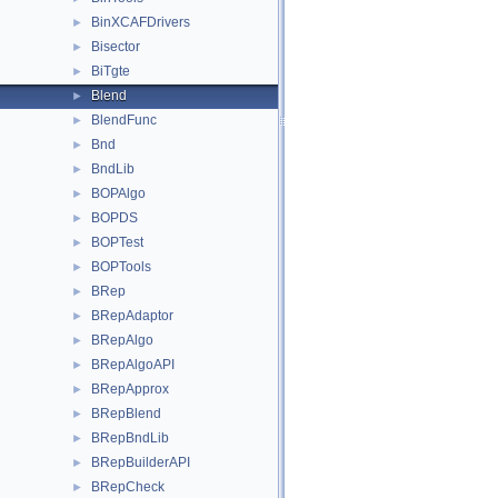
BinXCAFDrivers
►
Bisector
►
BiTgte
►
Blend
►
BlendFunc
►
Bnd
►
BndLib
►
BOPAlgo
►
BOPDS
►
BOPTest
►
BOPTools
►
BRep
►
BRepAdaptor
►
BRepAlgo
►
BRepAlgoAPI
►
BRepApprox
►
BRepBlend
►
BRepBndLib
►
BRepBuilderAPI
►
BRepCheck
►