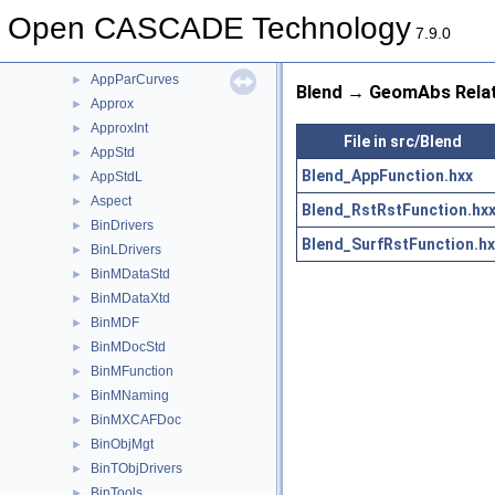
AppBlend
►
Open CASCADE Technology
AppCont
►
7.9.0
AppDef
►
AppParCurves
►
Blend → GeomAbs Rela
Approx
►
ApproxInt
►
File in src/Blend
AppStd
►
Blend_AppFunction.hxx
AppStdL
►
Aspect
►
Blend_RstRstFunction.hx
BinDrivers
►
Blend_SurfRstFunction.hx
BinLDrivers
►
BinMDataStd
►
BinMDataXtd
►
BinMDF
►
BinMDocStd
►
BinMFunction
►
BinMNaming
►
BinMXCAFDoc
►
BinObjMgt
►
BinTObjDrivers
►
BinTools
►