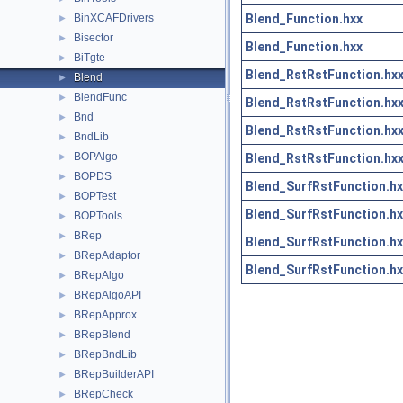
Blend_Function.hxx
BinXCAFDrivers
►
Bisector
►
Blend_Function.hxx
BiTgte
►
Blend_RstRstFunction.hx
Blend
►
BlendFunc
►
Blend_RstRstFunction.hx
Bnd
►
Blend_RstRstFunction.hx
BndLib
►
BOPAlgo
Blend_RstRstFunction.hx
►
BOPDS
►
Blend_SurfRstFunction.hx
BOPTest
►
Blend_SurfRstFunction.hx
BOPTools
►
BRep
►
Blend_SurfRstFunction.hx
BRepAdaptor
►
Blend_SurfRstFunction.hx
BRepAlgo
►
BRepAlgoAPI
►
BRepApprox
►
BRepBlend
►
BRepBndLib
►
BRepBuilderAPI
►
BRepCheck
►