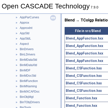
AppBlend
►
Open CASCADE Technology
AppCont
►
7.9.0
AppDef
►
AppParCurves
►
Blend → TColgp Relatio
Approx
►
ApproxInt
►
File in src/Blend
AppStd
►
Blend_AppFunction.hxx
AppStdL
►
Aspect
►
Blend_AppFunction.hxx
BinDrivers
►
Blend_AppFunction.hxx
BinLDrivers
►
BinMDataStd
►
Blend_AppFunction.hxx
BinMDataXtd
►
Blend_CSFunction.hxx
BinMDF
►
Blend_CSFunction.hxx
BinMDocStd
►
BinMFunction
►
Blend_CSFunction.hxx
BinMNaming
►
Blend_CSFunction.hxx
BinMXCAFDoc
►
BinObjMgt
►
Blend_Function.hxx
BinTObjDrivers
►
Blend_Function.hxx
BinTools
►