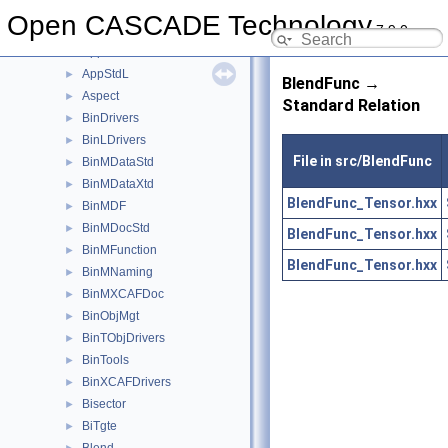
Approx
►
Open CASCADE Technology
7.9.0
ApproxInt
►
AppStd
►
AppStdL
►
BlendFunc →
Aspect
►
Standard Relation
BinDrivers
►
BinLDrivers
►
File in src/BlendFunc
BinMDataStd
►
BinMDataXtd
►
BlendFunc_Tensor.hxx
BinMDF
►
BinMDocStd
►
BlendFunc_Tensor.hxx
BinMFunction
►
BlendFunc_Tensor.hxx
BinMNaming
►
BinMXCAFDoc
►
BinObjMgt
►
BinTObjDrivers
►
BinTools
►
BinXCAFDrivers
►
Bisector
►
BiTgte
►