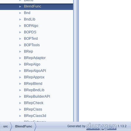
Blend
►
BlendFunc
►
Bnd
►
BndLib
►
BOPAlgo
►
BOPDS
►
BOPTest
►
BOPTools
►
BRep
►
BRepAdaptor
►
BRepAlgo
►
BRepAlgoAPI
►
BRepApprox
►
BRepBlend
►
BRepBndLib
►
BRepBuilderAPI
►
BRepCheck
►
BRepClass
►
BRepClass3d
►
BRepExtrema
►
Generated by
1.13.2
src
BlendFunc
BRepFeat
►