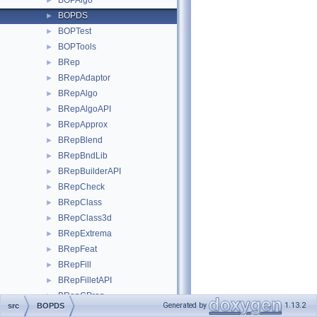
BOPAlgo
►
BOPDS
►
BOPTest
►
BOPTools
►
BRep
►
BRepAdaptor
►
BRepAlgo
►
BRepAlgoAPI
►
BRepApprox
►
BRepBlend
►
BRepBndLib
►
BRepBuilderAPI
►
BRepCheck
►
BRepClass
►
BRepClass3d
►
BRepExtrema
►
BRepFeat
►
BRepFill
►
BRepFilletAPI
►
BRepGProp
►
Generated by
1.13.2
src
BOPDS
BRepIntCurveSurface
►