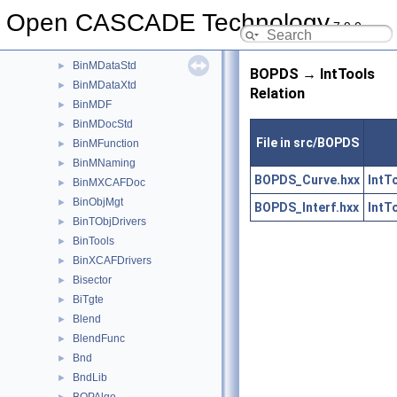
Aspect
►
Open CASCADE Technology
7.9.0
BinDrivers
►
BinLDrivers
►
BinMDataStd
►
BOPDS → IntTools
BinMDataXtd
►
Relation
BinMDF
►
BinMDocStd
►
File in src/BOPDS
BinMFunction
►
BinMNaming
►
BOPDS_Curve.hxx
IntT
BinMXCAFDoc
►
BinObjMgt
►
BOPDS_Interf.hxx
IntT
BinTObjDrivers
►
BinTools
►
BinXCAFDrivers
►
Bisector
►
BiTgte
►
Blend
►
BlendFunc
►
Bnd
►
BndLib
►