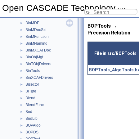
BinLDrivers
►
Open CASCADE Technology
7.9.0
BinMDataStd
►
BinMDataXtd
►
BinMDF
►
BOPTools →
BinMDocStd
►
Precision Relation
BinMFunction
►
BinMNaming
►
BinMXCAFDoc
►
File in src/BOPTools
BinObjMgt
►
BinTObjDrivers
►
BOPTools_AlgoTools.h
BinTools
►
BinXCAFDrivers
►
Bisector
►
BiTgte
►
Blend
►
BlendFunc
►
Bnd
►
BndLib
►
BOPAlgo
►
BOPDS
►