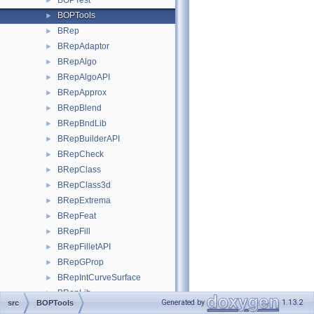
BOPTest
►
BOPTools
►
BRep
►
BRepAdaptor
►
BRepAlgo
►
BRepAlgoAPI
►
BRepApprox
►
BRepBlend
►
BRepBndLib
►
BRepBuilderAPI
►
BRepCheck
►
BRepClass
►
BRepClass3d
►
BRepExtrema
►
BRepFeat
►
BRepFill
►
BRepFilletAPI
►
BRepGProp
►
BRepIntCurveSurface
►
BRepLib
►
Generated by
1.13.2
src
BOPTools
BRepLProp
►