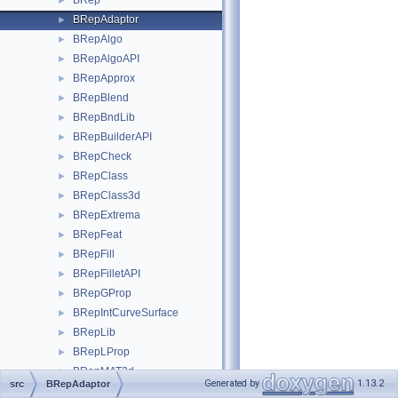
BRep
►
BRepAdaptor
►
BRepAlgo
►
BRepAlgoAPI
►
BRepApprox
►
BRepBlend
►
BRepBndLib
►
BRepBuilderAPI
►
BRepCheck
►
BRepClass
►
BRepClass3d
►
BRepExtrema
►
BRepFeat
►
BRepFill
►
BRepFilletAPI
►
BRepGProp
►
BRepIntCurveSurface
►
BRepLib
►
BRepLProp
►
BRepMAT2d
►
Generated by
1.13.2
src
BRepAdaptor
BRepMesh
►