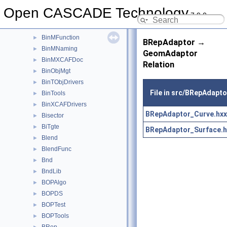
BinMDataXtd
►
Open CASCADE Technology
7.9.0
BinMDF
►
BinMDocStd
►
BinMFunction
►
BRepAdaptor →
BinMNaming
►
GeomAdaptor
BinMXCAFDoc
►
Relation
BinObjMgt
►
BinTObjDrivers
►
File in src/BRepAdapto
BinTools
►
BinXCAFDrivers
►
BRepAdaptor_Curve.hxx
Bisector
►
BiTgte
►
BRepAdaptor_Surface.h
Blend
►
BlendFunc
►
Bnd
►
BndLib
►
BOPAlgo
►
BOPDS
►
BOPTest
►
BOPTools
►