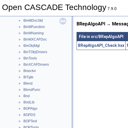
BinMDataStd
►
Open CASCADE Technology
BinMDataXtd
►
7.9.0
BinMDF
►
BinMDocStd
►
BRepAlgoAPI → Messag
BinMFunction
►
BinMNaming
►
File in src/BRepAlgoAPI
BinMXCAFDoc
►
BRepAlgoAPI_Check.hxx
BinObjMgt
►
BinTObjDrivers
►
BinTools
►
BinXCAFDrivers
►
Bisector
►
BiTgte
►
Blend
►
BlendFunc
►
Bnd
►
BndLib
►
BOPAlgo
►
BOPDS
►
BOPTest
►
BOPTools
►