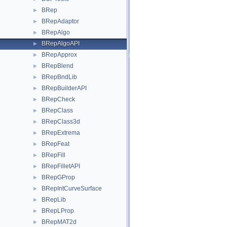
BRep
►
BRepAdaptor
►
BRepAlgo
►
BRepAlgoAPI
►
BRepApprox
►
BRepBlend
►
BRepBndLib
►
BRepBuilderAPI
►
BRepCheck
►
BRepClass
►
BRepClass3d
►
BRepExtrema
►
BRepFeat
►
BRepFill
►
BRepFilletAPI
►
BRepGProp
►
BRepIntCurveSurface
►
BRepLib
►
BRepLProp
►
BRepMAT2d
►