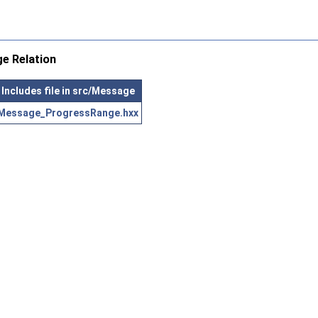
e Relation
Includes file in src/Message
Message_ProgressRange.hxx