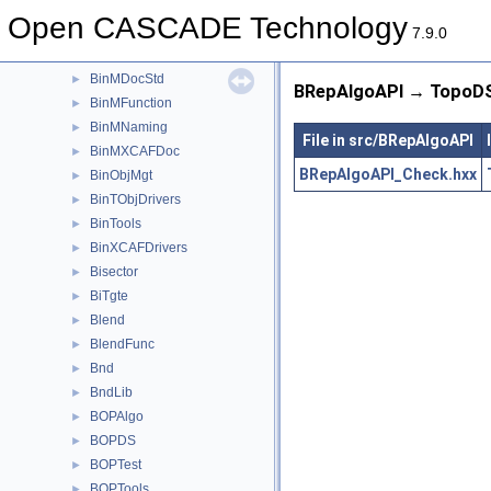
BinMDataStd
►
Open CASCADE Technology
BinMDataXtd
►
7.9.0
BinMDF
►
BinMDocStd
►
BRepAlgoAPI → TopoDS
BinMFunction
►
BinMNaming
►
File in src/BRepAlgoAPI
BinMXCAFDoc
►
BRepAlgoAPI_Check.hxx
BinObjMgt
►
BinTObjDrivers
►
BinTools
►
BinXCAFDrivers
►
Bisector
►
BiTgte
►
Blend
►
BlendFunc
►
Bnd
►
BndLib
►
BOPAlgo
►
BOPDS
►
BOPTest
►
BOPTools
►