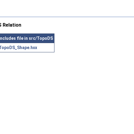
 Relation
Includes file in src/TopoDS
TopoDS_Shape.hxx