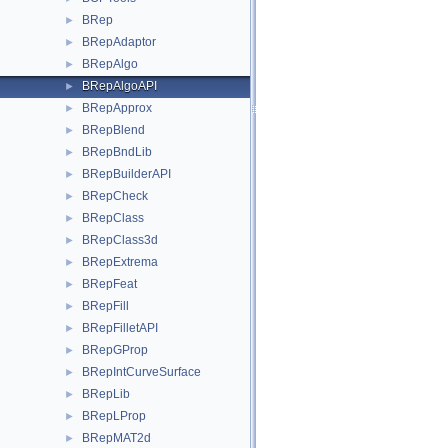
BRep
►
BRepAdaptor
►
BRepAlgo
►
BRepAlgoAPI
►
BRepApprox
►
BRepBlend
►
BRepBndLib
►
BRepBuilderAPI
►
BRepCheck
►
BRepClass
►
BRepClass3d
►
BRepExtrema
►
BRepFeat
►
BRepFill
►
BRepFilletAPI
►
BRepGProp
►
BRepIntCurveSurface
►
BRepLib
►
BRepLProp
►
BRepMAT2d
►