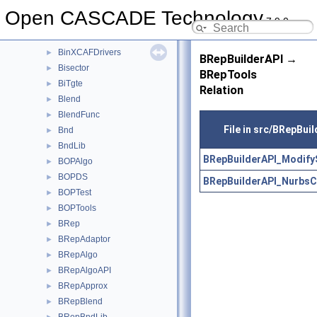
BinObjMgt
►
Open CASCADE Technology
7.9.0
BinTObjDrivers
►
BinTools
►
BinXCAFDrivers
►
BRepBuilderAPI →
Bisector
►
BRepTools
BiTgte
►
Relation
Blend
►
BlendFunc
►
File in src/BRepBui
Bnd
►
BndLib
►
BRepBuilderAPI_Modify
BOPAlgo
►
BOPDS
►
BRepBuilderAPI_NurbsC
BOPTest
►
BOPTools
►
BRep
►
BRepAdaptor
►
BRepAlgo
►
BRepAlgoAPI
►
BRepApprox
►
BRepBlend
►