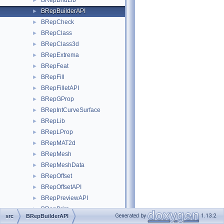
BRepBndLib
►
BRepBuilderAPI
►
BRepCheck
►
BRepClass
►
BRepClass3d
►
BRepExtrema
►
BRepFeat
►
BRepFill
►
BRepFilletAPI
►
BRepGProp
►
BRepIntCurveSurface
►
BRepLib
►
BRepLProp
►
BRepMAT2d
►
BRepMesh
►
BRepMeshData
►
BRepOffset
►
BRepOffsetAPI
►
BRepPreviewAPI
►
BRepPrim
►
Generated by
1.13.2
src
BRepBuilderAPI
BRepPrimAPI
►