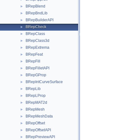
BRepBlend
►
BRepBndLib
►
BRepBuilderAPI
►
BRepCheck
►
BRepClass
►
BRepClass3d
►
BRepExtrema
►
BRepFeat
►
BRepFill
►
BRepFilletAPI
►
BRepGProp
►
BRepIntCurveSurface
►
BRepLib
►
BRepLProp
►
BRepMAT2d
►
BRepMesh
►
BRepMeshData
►
BRepOffset
►
BRepOffsetAPI
►
BRepPreviewAPI
►