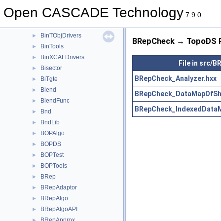
BinMNaming
►
Open CASCADE Technology
BinMXCAFDoc
►
7.9.0
BinObjMgt
►
BinTObjDrivers
►
BRepCheck → TopoDS R
BinTools
►
BinXCAFDrivers
►
File in src/
Bisector
►
BRepCheck_Analyzer.hxx
BiTgte
►
Blend
►
BRepCheck_DataMapOfSha
BlendFunc
►
BRepCheck_IndexedDataM
Bnd
►
BndLib
►
BOPAlgo
►
BOPDS
►
BOPTest
►
BOPTools
►
BRep
►
BRepAdaptor
►
BRepAlgo
►
BRepAlgoAPI
►
BRepApprox
►