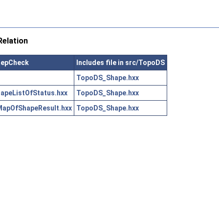
elation
BRepCheck
Includes file in src/TopoDS
TopoDS_Shape.hxx
peListOfStatus.hxx
TopoDS_Shape.hxx
apOfShapeResult.hxx
TopoDS_Shape.hxx