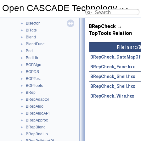
BinTObjDrivers
►
Open CASCADE Technology
7.9.0
BinTools
►
BinXCAFDrivers
►
Bisector
►
BRepCheck →
BiTgte
►
TopTools Relation
Blend
►
BlendFunc
►
File in src
Bnd
►
BRepCheck_DataMapOfS
BndLib
►
BOPAlgo
►
BRepCheck_Face.hxx
BOPDS
►
BRepCheck_Shell.hxx
BOPTest
►
BOPTools
BRepCheck_Shell.hxx
►
BRep
►
BRepCheck_Wire.hxx
BRepAdaptor
►
BRepAlgo
►
BRepAlgoAPI
►
BRepApprox
►
BRepBlend
►
BRepBndLib
►