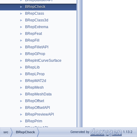
BRepBuilderAPI
►
BRepCheck
►
BRepClass
►
BRepClass3d
►
BRepExtrema
►
BRepFeat
►
BRepFill
►
BRepFilletAPI
►
BRepGProp
►
BRepIntCurveSurface
►
BRepLib
►
BRepLProp
►
BRepMAT2d
►
BRepMesh
►
BRepMeshData
►
BRepOffset
►
BRepOffsetAPI
►
BRepPreviewAPI
►
BRepPrim
►
BRepPrimAPI
►
Generated by
1.13.2
src
BRepCheck
BRepProj
►