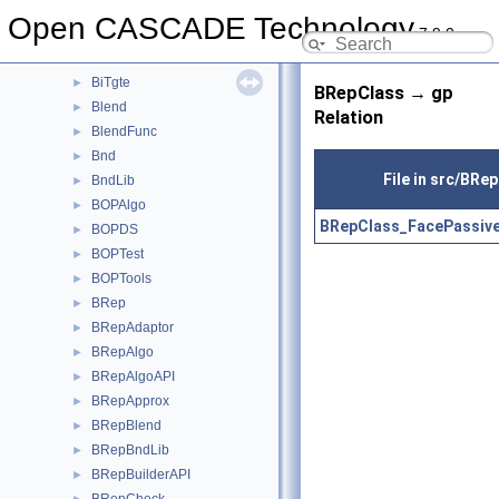
BinTools
►
Open CASCADE Technology
7.9.0
BinXCAFDrivers
►
Bisector
►
BiTgte
►
BRepClass → gp
Blend
►
Relation
BlendFunc
►
Bnd
►
File in src/BRe
BndLib
►
BOPAlgo
►
BRepClass_FacePassiveC
BOPDS
►
BOPTest
►
BOPTools
►
BRep
►
BRepAdaptor
►
BRepAlgo
►
BRepAlgoAPI
►
BRepApprox
►
BRepBlend
►
BRepBndLib
►
BRepBuilderAPI
►