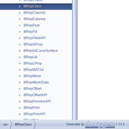
BRepCheck
►
BRepClass
►
BRepClass3d
►
BRepExtrema
►
BRepFeat
►
BRepFill
►
BRepFilletAPI
►
BRepGProp
►
BRepIntCurveSurface
►
BRepLib
►
BRepLProp
►
BRepMAT2d
►
BRepMesh
►
BRepMeshData
►
BRepOffset
►
BRepOffsetAPI
►
BRepPreviewAPI
►
BRepPrim
►
BRepPrimAPI
►
BRepProj
►
Generated by
1.13.2
src
BRepClass
BRepSweep
►