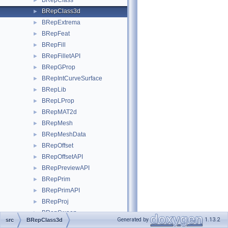
BRepClass
►
BRepClass3d
►
BRepExtrema
►
BRepFeat
►
BRepFill
►
BRepFilletAPI
►
BRepGProp
►
BRepIntCurveSurface
►
BRepLib
►
BRepLProp
►
BRepMAT2d
►
BRepMesh
►
BRepMeshData
►
BRepOffset
►
BRepOffsetAPI
►
BRepPreviewAPI
►
BRepPrim
►
BRepPrimAPI
►
BRepProj
►
BRepSweep
►
Generated by
1.13.2
src
BRepClass3d
BRepTest
►