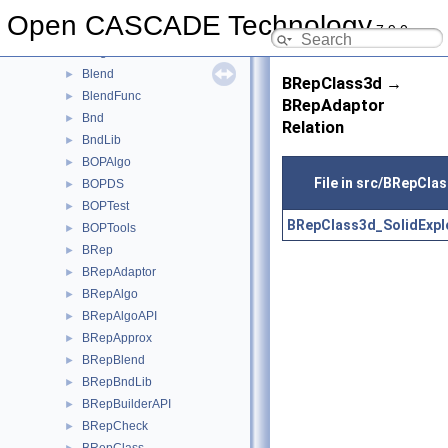
BinXCAFDrivers
►
Open CASCADE Technology
7.9.0
Bisector
►
BiTgte
►
Blend
►
BRepClass3d →
BlendFunc
►
BRepAdaptor
Bnd
►
Relation
BndLib
►
BOPAlgo
►
File in src/BRepCla
BOPDS
►
BOPTest
►
BRepClass3d_SolidExplo
BOPTools
►
BRep
►
BRepAdaptor
►
BRepAlgo
►
BRepAlgoAPI
►
BRepApprox
►
BRepBlend
►
BRepBndLib
►
BRepBuilderAPI
►
BRepCheck
►