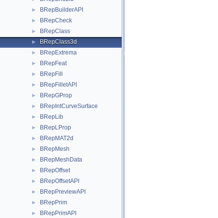
BRepBuilderAPI
►
BRepCheck
►
BRepClass
►
BRepClass3d
►
BRepExtrema
►
BRepFeat
►
BRepFill
►
BRepFilletAPI
►
BRepGProp
►
BRepIntCurveSurface
►
BRepLib
►
BRepLProp
►
BRepMAT2d
►
BRepMesh
►
BRepMeshData
►
BRepOffset
►
BRepOffsetAPI
►
BRepPreviewAPI
►
BRepPrim
►
BRepPrimAPI
►