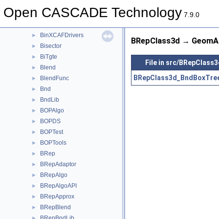
BinObjMgt
►
Open CASCADE Technology
BinTObjDrivers
►
7.9.0
BinTools
►
BinXCAFDrivers
►
BRepClass3d → GeomAd
Bisector
►
BiTgte
►
File in src/BRepClass3
Blend
►
BRepClass3d_BndBoxTree
BlendFunc
►
Bnd
►
BndLib
►
BOPAlgo
►
BOPDS
►
BOPTest
►
BOPTools
►
BRep
►
BRepAdaptor
►
BRepAlgo
►
BRepAlgoAPI
►
BRepApprox
►
BRepBlend
►
BRepBndLib
►