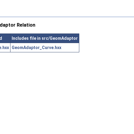
aptor Relation
d
Includes file in src/GeomAdaptor
.hxx
GeomAdaptor_Curve.hxx