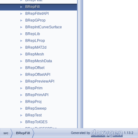
BRepFeat
►
BRepFill
►
BRepFilletAPI
►
BRepGProp
►
BRepIntCurveSurface
►
BRepLib
►
BRepLProp
►
BRepMAT2d
►
BRepMesh
►
BRepMeshData
►
BRepOffset
►
BRepOffsetAPI
►
BRepPreviewAPI
►
BRepPrim
►
BRepPrimAPI
►
BRepProj
►
BRepSweep
►
BRepTest
►
BRepToIGES
►
BRepToIGESBRep
►
Generated by
1.13.2
src
BRepFill
BRepTools
►