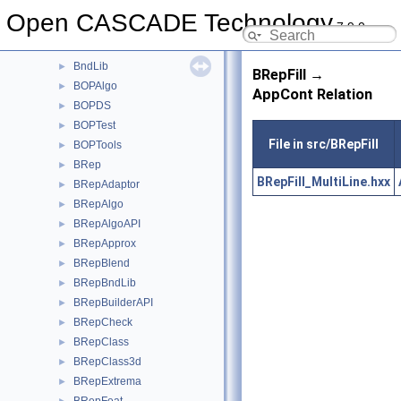
Blend
►
Open CASCADE Technology
7.9.0
BlendFunc
►
Bnd
►
BndLib
►
BRepFill →
BOPAlgo
►
AppCont Relation
BOPDS
►
BOPTest
►
File in src/BRepFill
BOPTools
►
BRep
►
BRepFill_MultiLine.hxx
BRepAdaptor
►
BRepAlgo
►
BRepAlgoAPI
►
BRepApprox
►
BRepBlend
►
BRepBndLib
►
BRepBuilderAPI
►
BRepCheck
►
BRepClass
►
BRepClass3d
►
BRepExtrema
►