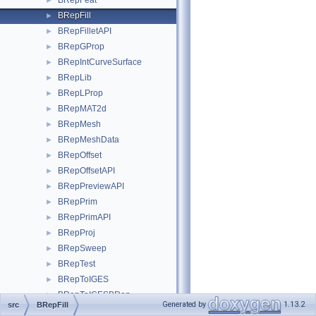
BRepFeat
►
BRepFill
►
BRepFilletAPI
►
BRepGProp
►
BRepIntCurveSurface
►
BRepLib
►
BRepLProp
►
BRepMAT2d
►
BRepMesh
►
BRepMeshData
►
BRepOffset
►
BRepOffsetAPI
►
BRepPreviewAPI
►
BRepPrim
►
BRepPrimAPI
►
BRepProj
►
BRepSweep
►
BRepTest
►
BRepToIGES
►
BRepToIGESBRep
►
Generated by
1.13.2
src
BRepFill
BRepTools
►