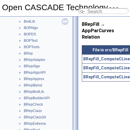
Blend
►
Open CASCADE Technology
7.9.0
BlendFunc
►
Bnd
►
BndLib
►
BRepFill →
BOPAlgo
►
AppParCurves
BOPDS
►
Relation
BOPTest
►
BOPTools
►
File in src/BRepFill
BRep
►
BRepFill_ComputeCLine
BRepAdaptor
►
BRepAlgo
►
BRepFill_ComputeCLine
BRepAlgoAPI
►
BRepFill_ComputeCLine
BRepApprox
►
BRepBlend
►
BRepBndLib
►
BRepBuilderAPI
►
BRepCheck
►
BRepClass
►
BRepClass3d
►
BRepExtrema
►