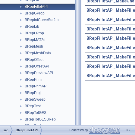
BRepFill
►
BRepFilletAPI_MakeCha
BRepFilletAPI
►
BRepFilletAPI_MakeFille
BRepGProp
►
BRepFilletAPI_MakeFille
BRepIntCurveSurface
►
BRepLib
►
BRepFilletAPI_MakeFille
BRepLProp
►
BRepFilletAPI_MakeFille
BRepMAT2d
►
BRepMesh
►
BRepFilletAPI_MakeFille
BRepMeshData
►
BRepFilletAPI_MakeFille
BRepOffset
►
BRepFilletAPI_MakeFille
BRepOffsetAPI
►
BRepPreviewAPI
►
BRepFilletAPI_MakeFille
BRepPrim
►
BRepPrimAPI
►
BRepProj
►
BRepSweep
►
BRepTest
►
BRepToIGES
►
BRepToIGESBRep
►
BRepTools
►
Generated by
1.13.2
src
BRepFilletAPI
BRepTopAdaptor
►