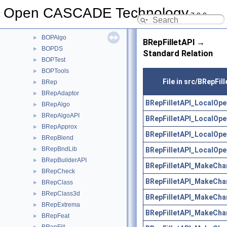
BlendFunc
►
Open CASCADE Technology
7.9.0
Bnd
►
BndLib
►
BOPAlgo
►
BRepFilletAPI →
BOPDS
►
Standard Relation
BOPTest
►
BOPTools
►
File in src/BRepFil
BRep
►
BRepAdaptor
►
BRepFilletAPI_LocalOpe
BRepAlgo
►
BRepAlgoAPI
►
BRepFilletAPI_LocalOpe
BRepApprox
►
BRepFilletAPI_LocalOpe
BRepBlend
►
BRepBndLib
BRepFilletAPI_LocalOpe
►
BRepBuilderAPI
►
BRepFilletAPI_MakeCha
BRepCheck
►
BRepFilletAPI_MakeCha
BRepClass
►
BRepClass3d
►
BRepFilletAPI_MakeCha
BRepExtrema
►
BRepFilletAPI_MakeCha
BRepFeat
►