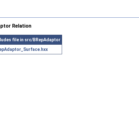
tor Relation
ludes file in src/BRepAdaptor
epAdaptor_Surface.hxx