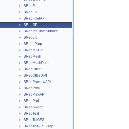
BRepFeat
►
BRepFill
►
BRepFilletAPI
►
BRepGProp
►
BRepIntCurveSurface
►
BRepLib
►
BRepLProp
►
BRepMAT2d
►
BRepMesh
►
BRepMeshData
►
BRepOffset
►
BRepOffsetAPI
►
BRepPreviewAPI
►
BRepPrim
►
BRepPrimAPI
►
BRepProj
►
BRepSweep
►
BRepTest
►
BRepToIGES
►
BRepToIGESBRep
►