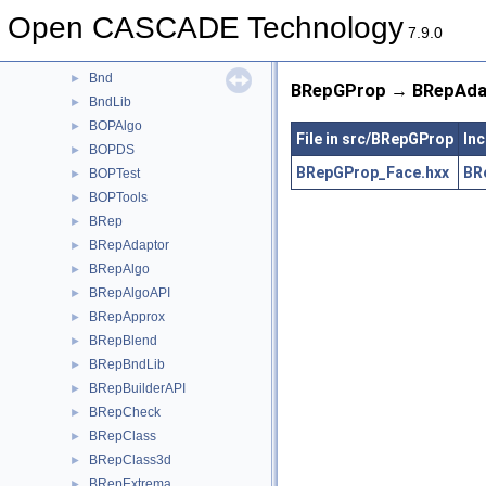
BiTgte
►
Open CASCADE Technology
Blend
►
7.9.0
BlendFunc
►
Bnd
►
BRepGProp → BRepAdap
BndLib
►
BOPAlgo
►
File in src/BRepGProp
Inc
BOPDS
►
BRepGProp_Face.hxx
BR
BOPTest
►
BOPTools
►
BRep
►
BRepAdaptor
►
BRepAlgo
►
BRepAlgoAPI
►
BRepApprox
►
BRepBlend
►
BRepBndLib
►
BRepBuilderAPI
►
BRepCheck
►
BRepClass
►
BRepClass3d
►
BRepExtrema
►