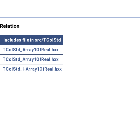
Relation
Includes file in src/TColStd
TColStd_Array1OfReal.hxx
TColStd_Array1OfReal.hxx
TColStd_HArray1OfReal.hxx