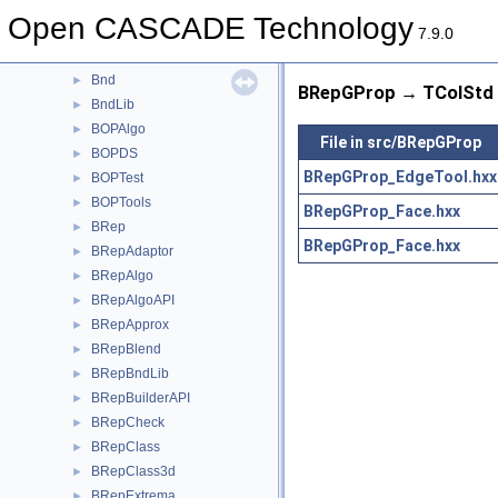
BiTgte
►
Open CASCADE Technology
Blend
►
7.9.0
BlendFunc
►
Bnd
►
BRepGProp → TColStd 
BndLib
►
BOPAlgo
►
File in src/BRepGProp
BOPDS
►
BRepGProp_EdgeTool.hxx
BOPTest
►
BOPTools
►
BRepGProp_Face.hxx
BRep
►
BRepGProp_Face.hxx
BRepAdaptor
►
BRepAlgo
►
BRepAlgoAPI
►
BRepApprox
►
BRepBlend
►
BRepBndLib
►
BRepBuilderAPI
►
BRepCheck
►
BRepClass
►
BRepClass3d
►
BRepExtrema
►