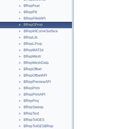
BRepFeat
►
BRepFill
►
BRepFilletAPI
►
BRepGProp
►
BRepIntCurveSurface
►
BRepLib
►
BRepLProp
►
BRepMAT2d
►
BRepMesh
►
BRepMeshData
►
BRepOffset
►
BRepOffsetAPI
►
BRepPreviewAPI
►
BRepPrim
►
BRepPrimAPI
►
BRepProj
►
BRepSweep
►
BRepTest
►
BRepToIGES
►
BRepToIGESBRep
►