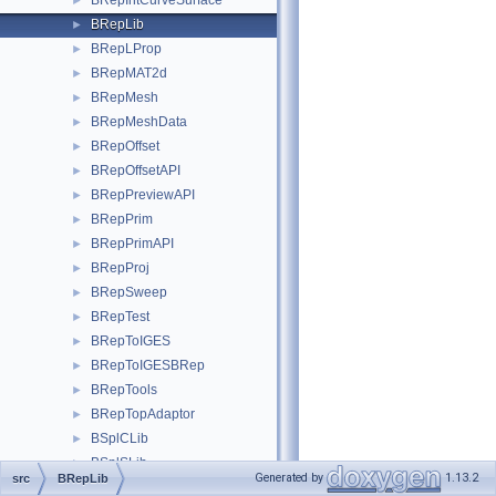
BRepIntCurveSurface
►
BRepLib
►
BRepLProp
►
BRepMAT2d
►
BRepMesh
►
BRepMeshData
►
BRepOffset
►
BRepOffsetAPI
►
BRepPreviewAPI
►
BRepPrim
►
BRepPrimAPI
►
BRepProj
►
BRepSweep
►
BRepTest
►
BRepToIGES
►
BRepToIGESBRep
►
BRepTools
►
BRepTopAdaptor
►
BSplCLib
►
BSplSLib
►
Generated by
1.13.2
src
BRepLib
BVH
►