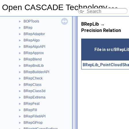
BOPAlgo
►
Open CASCADE Technology
7.9.0
BOPDS
►
BOPTest
►
BOPTools
►
BRepLib →
BRep
►
Precision Relation
BRepAdaptor
►
BRepAlgo
►
BRepAlgoAPI
►
File in src/BRepLi
BRepApprox
►
BRepBlend
►
BRepLib_PointCloudSha
BRepBndLib
►
BRepBuilderAPI
►
BRepCheck
►
BRepClass
►
BRepClass3d
►
BRepExtrema
►
BRepFeat
►
BRepFill
►
BRepFilletAPI
►
BRepGProp
►