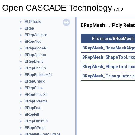
BOPAlgo
►
Open CASCADE Technology
BOPDS
►
7.9.0
BOPTest
►
BOPTools
►
BRepMesh → Poly Relat
BRep
►
BRepAdaptor
►
File in src/BRepMesh
BRepAlgo
►
BRepMesh_BaseMeshAlgo
BRepAlgoAPI
►
BRepApprox
►
BRepMesh_ShapeTool.hxx
BRepBlend
►
BRepMesh_ShapeTool.hxx
BRepBndLib
►
BRepBuilderAPI
►
BRepMesh_Triangulator.h
BRepCheck
►
BRepClass
►
BRepClass3d
►
BRepExtrema
►
BRepFeat
►
BRepFill
►
BRepFilletAPI
►
BRepGProp
►
BRepIntCurveSurface
►