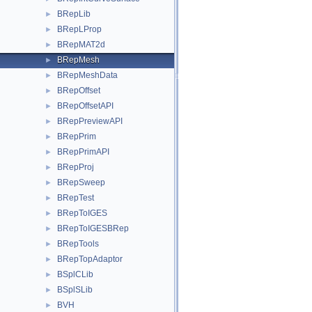
BRepLib
►
BRepLProp
►
BRepMAT2d
►
BRepMesh
►
BRepMeshData
►
BRepOffset
►
BRepOffsetAPI
►
BRepPreviewAPI
►
BRepPrim
►
BRepPrimAPI
►
BRepProj
►
BRepSweep
►
BRepTest
►
BRepToIGES
►
BRepToIGESBRep
►
BRepTools
►
BRepTopAdaptor
►
BSplCLib
►
BSplSLib
►
BVH
►