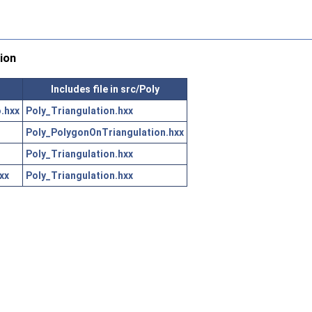
ion
Includes file in src/Poly
.hxx
Poly_Triangulation.hxx
Poly_PolygonOnTriangulation.hxx
Poly_Triangulation.hxx
xx
Poly_Triangulation.hxx