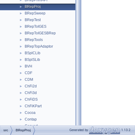
BRepPrimAPI
►
BRepProj
►
BRepSweep
►
BRepTest
►
BRepToIGES
►
BRepToIGESBRep
►
BRepTools
►
BRepTopAdaptor
►
BSplCLib
►
BSplSLib
►
BVH
►
CDF
►
CDM
►
ChFi2d
►
ChFi3d
►
ChFiDS
►
ChFiKPart
►
Cocoa
►
Contap
►
Convert
►
Generated by
1.13.2
src
BRepProj
CPnts
►