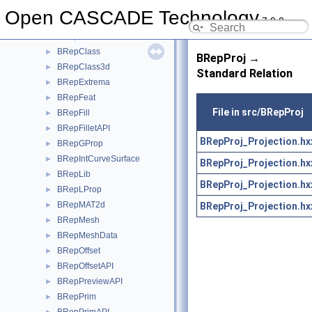
BRepBndLib
►
Open CASCADE Technology
7.9.0
BRepBuilderAPI
►
BRepCheck
►
BRepClass
►
BRepProj →
BRepClass3d
►
Standard Relation
BRepExtrema
►
BRepFeat
►
File in src/BRepProj
BRepFill
►
BRepFilletAPI
►
BRepProj_Projection.hx
BRepGProp
►
BRepIntCurveSurface
►
BRepProj_Projection.hx
BRepLib
►
BRepProj_Projection.hx
BRepLProp
►
BRepMAT2d
BRepProj_Projection.hx
►
BRepMesh
►
BRepMeshData
►
BRepOffset
►
BRepOffsetAPI
►
BRepPreviewAPI
►
BRepPrim
►