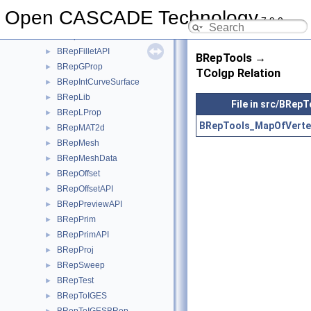
BRepExtrema
►
Open CASCADE Technology
7.9.0
BRepFeat
►
BRepFill
►
BRepFilletAPI
►
BRepTools →
BRepGProp
►
TColgp Relation
BRepIntCurveSurface
►
BRepLib
►
File in src/BRepT
BRepLProp
►
BRepTools_MapOfVerte
BRepMAT2d
►
BRepMesh
►
BRepMeshData
►
BRepOffset
►
BRepOffsetAPI
►
BRepPreviewAPI
►
BRepPrim
►
BRepPrimAPI
►
BRepProj
►
BRepSweep
►
BRepTest
►
BRepToIGES
►