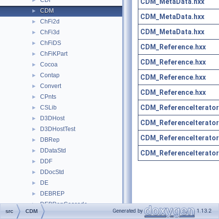
CDF
►
CDM_MetaData.hxx
CDM
►
CDM_MetaData.hxx
ChFi2d
►
CDM_MetaData.hxx
ChFi3d
►
ChFiDS
►
CDM_Reference.hxx
ChFiKPart
►
CDM_Reference.hxx
Cocoa
►
Contap
►
CDM_Reference.hxx
Convert
►
CDM_Reference.hxx
CPnts
►
CDM_ReferenceIterator
CSLib
►
D3DHost
►
CDM_ReferenceIterator
D3DHostTest
►
CDM_ReferenceIterator
DBRep
►
DDataStd
►
CDM_ReferenceIterator
DDF
►
DDocStd
►
DE
►
DEBREP
►
DEBRepCascade
►
Generated by
1.13.2
src
CDM
DEGLTF
►