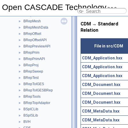
BRepLib
►
Open CASCADE Technology
7.9.0
BRepLProp
►
BRepMAT2d
►
BRepMesh
►
CDM → Standard
BRepMeshData
►
Relation
BRepOffset
►
BRepOffsetAPI
►
File in src/CDM
BRepPreviewAPI
►
BRepPrim
►
CDM_Application.hxx
BRepPrimAPI
►
BRepProj
►
CDM_Application.hxx
BRepSweep
►
CDM_Application.hxx
BRepTest
►
BRepToIGES
CDM_Document.hxx
►
BRepToIGESBRep
►
CDM_Document.hxx
BRepTools
►
CDM_Document.hxx
BRepTopAdaptor
►
BSplCLib
►
CDM_MetaData.hxx
BSplSLib
►
CDM_MetaData.hxx
BVH
►