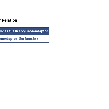
 Relation
ludes file in src/GeomAdaptor
omAdaptor_Surface.hxx