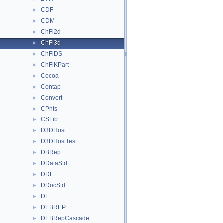
CDF
►
CDM
►
ChFi2d
►
ChFi3d
►
ChFiDS
►
ChFiKPart
►
Cocoa
►
Contap
►
Convert
►
CPnts
►
CSLib
►
D3DHost
►
D3DHostTest
►
DBRep
►
DDataStd
►
DDF
►
DDocStd
►
DE
►
DEBREP
►
DEBRepCascade
►