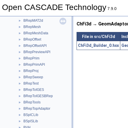
BRepIntCurveSurface
►
Open CASCADE Technology
BRepLib
►
7.9.0
BRepLProp
►
BRepMAT2d
►
ChFi3d → GeomAdaptor
BRepMesh
►
BRepMeshData
►
File in src/ChFi3d
Inc
BRepOffset
►
ChFi3d_Builder_0.hxx
Ge
BRepOffsetAPI
►
BRepPreviewAPI
►
BRepPrim
►
BRepPrimAPI
►
BRepProj
►
BRepSweep
►
BRepTest
►
BRepToIGES
►
BRepToIGESBRep
►
BRepTools
►
BRepTopAdaptor
►
BSplCLib
►
BSplSLib
►
BVH
►