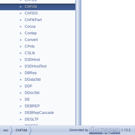
ChFi2d
►
ChFi3d
►
ChFiDS
►
ChFiKPart
►
Cocoa
►
Contap
►
Convert
►
CPnts
►
CSLib
►
D3DHost
►
D3DHostTest
►
DBRep
►
DDataStd
►
DDF
►
DDocStd
►
DE
►
DEBREP
►
DEBRepCascade
►
DEGLTF
►
DEIGES
►
Generated by
1.13.2
src
ChFi3d
DEOBJ
►