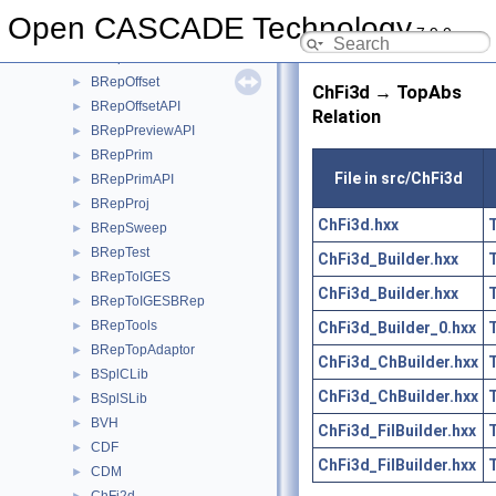
BRepMAT2d
►
Open CASCADE Technology
7.9.0
BRepMesh
►
BRepMeshData
►
BRepOffset
►
ChFi3d → TopAbs
BRepOffsetAPI
►
Relation
BRepPreviewAPI
►
BRepPrim
►
File in src/ChFi3d
BRepPrimAPI
►
BRepProj
►
ChFi3d.hxx
BRepSweep
►
BRepTest
►
ChFi3d_Builder.hxx
BRepToIGES
►
ChFi3d_Builder.hxx
BRepToIGESBRep
►
BRepTools
ChFi3d_Builder_0.hxx
►
BRepTopAdaptor
►
ChFi3d_ChBuilder.hxx
BSplCLib
►
ChFi3d_ChBuilder.hxx
BSplSLib
►
BVH
►
ChFi3d_FilBuilder.hxx
CDF
►
ChFi3d_FilBuilder.hxx
CDM
►