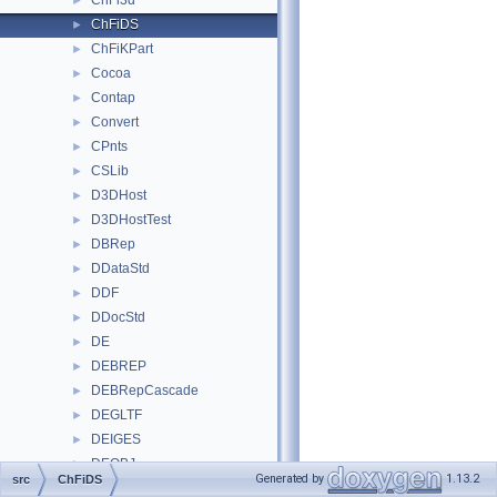
ChFi3d
►
ChFiDS
►
ChFiKPart
►
Cocoa
►
Contap
►
Convert
►
CPnts
►
CSLib
►
D3DHost
►
D3DHostTest
►
DBRep
►
DDataStd
►
DDF
►
DDocStd
►
DE
►
DEBREP
►
DEBRepCascade
►
DEGLTF
►
DEIGES
►
DEOBJ
►
Generated by
1.13.2
src
ChFiDS
DEPLY
►