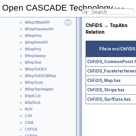
BRepMesh
►
Open CASCADE Technology
7.9.0
BRepMeshData
►
BRepOffset
►
BRepOffsetAPI
►
ChFiDS → TopAbs
BRepPreviewAPI
►
Relation
BRepPrim
►
BRepPrimAPI
►
File in src/ChFiDS
BRepProj
►
BRepSweep
►
ChFiDS_CommonPoint.
BRepTest
►
BRepToIGES
►
ChFiDS_FaceInterferen
BRepToIGESBRep
►
ChFiDS_Map.hxx
BRepTools
►
BRepTopAdaptor
ChFiDS_Stripe.hxx
►
BSplCLib
►
ChFiDS_SurfData.hxx
BSplSLib
►
BVH
►
CDF
►
CDM
►
ChFi2d
►