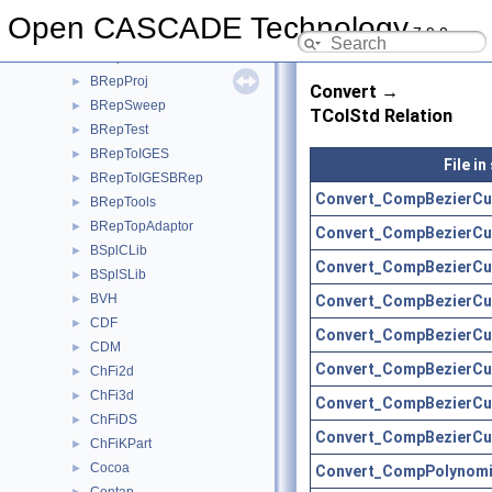
BRepPreviewAPI
►
Open CASCADE Technology
7.9.0
BRepPrim
►
BRepPrimAPI
►
BRepProj
►
Convert →
BRepSweep
►
TColStd Relation
BRepTest
►
BRepToIGES
►
File i
BRepToIGESBRep
►
Convert_CompBezierCu
BRepTools
►
BRepTopAdaptor
►
Convert_CompBezierCu
BSplCLib
►
Convert_CompBezierCu
BSplSLib
►
BVH
Convert_CompBezierCu
►
CDF
►
Convert_CompBezierCu
CDM
►
Convert_CompBezierCu
ChFi2d
►
ChFi3d
►
Convert_CompBezierCu
ChFiDS
►
Convert_CompBezierCu
ChFiKPart
►
Cocoa
►
Convert_CompPolynomi