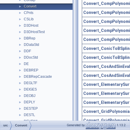
Contap
►
Convert_CompPolynomi
Convert
►
Convert_CompPolynomi
CPnts
►
CSLib
►
Convert_CompPolynomi
D3DHost
►
Convert_CompPolynomi
D3DHostTest
►
DBRep
►
Convert_CompPolynomi
DDataStd
►
Convert_ConicToBSplin
DDF
►
Convert_ConicToBSplin
DDocStd
►
DE
►
Convert_CosAndSinEval
DEBREP
►
Convert_CosAndSinEval
DEBRepCascade
►
DEGLTF
►
Convert_ElementarySur
DEIGES
►
Convert_ElementarySur
DEOBJ
►
Convert_ElementarySur
DEPLY
►
DESTEP
►
Convert_GridPolynomia
DESTL
►
Convert_GridPolynomia
DEVRML
►
Generated by
1.13.2
src
Convert
DEXCAF
►
Convert_GridPolynomia