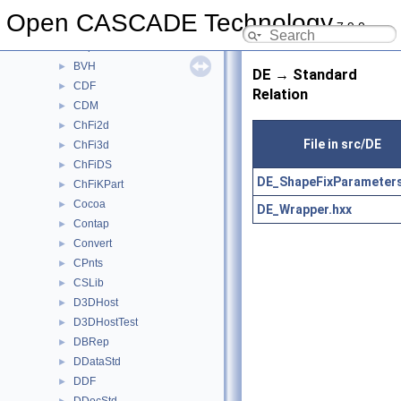
BRepTopAdaptor
►
Open CASCADE Technology
7.9.0
BSplCLib
►
BSplSLib
►
BVH
►
DE → Standard
CDF
►
Relation
CDM
►
ChFi2d
►
File in src/DE
ChFi3d
►
ChFiDS
►
DE_ShapeFixParameters
ChFiKPart
►
Cocoa
►
DE_Wrapper.hxx
Contap
►
Convert
►
CPnts
►
CSLib
►
D3DHost
►
D3DHostTest
►
DBRep
►
DDataStd
►
DDF
►