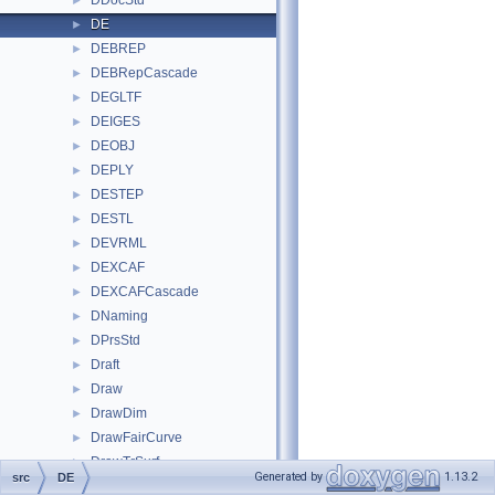
DDocStd
►
DE
►
DEBREP
►
DEBRepCascade
►
DEGLTF
►
DEIGES
►
DEOBJ
►
DEPLY
►
DESTEP
►
DESTL
►
DEVRML
►
DEXCAF
►
DEXCAFCascade
►
DNaming
►
DPrsStd
►
Draft
►
Draw
►
DrawDim
►
DrawFairCurve
►
DrawTrSurf
►
Generated by
1.13.2
src
DE
DsgPrs
►