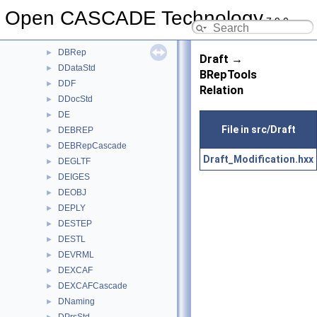
CSLib
►
Open CASCADE Technology
7.9.0
D3DHost
►
D3DHostTest
►
DBRep
►
Draft →
DDataStd
►
BRepTools
DDF
►
Relation
DDocStd
►
DE
►
File in src/Draft
DEBREP
►
DEBRepCascade
►
Draft_Modification.hxx
DEGLTF
►
DEIGES
►
DEOBJ
►
DEPLY
►
DESTEP
►
DESTL
►
DEVRML
►
DEXCAF
►
DEXCAFCascade
►
DNaming
►