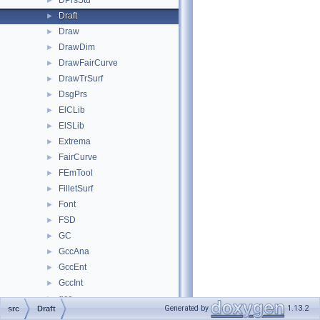
DPrsStd
►
Draft
►
Draw
►
DrawDim
►
DrawFairCurve
►
DrawTrSurf
►
DsgPrs
►
ElCLib
►
ElSLib
►
Extrema
►
FairCurve
►
FEmTool
►
FilletSurf
►
Font
►
FSD
►
GC
►
GccAna
►
GccEnt
►
GccInt
►
gce
►
Generated by
1.13.2
src
Draft
GCE2d
►