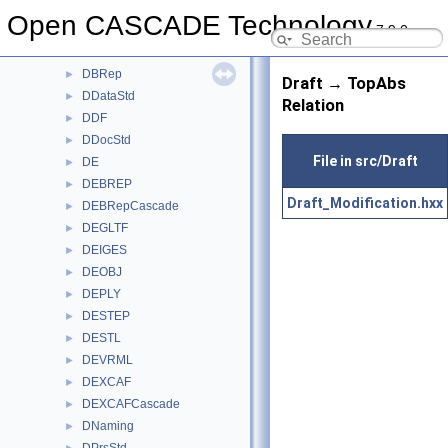
CSLib
►
Open CASCADE Technology
7.9.0
D3DHost
►
D3DHostTest
►
DBRep
►
Draft → TopAbs
DDataStd
►
Relation
DDF
►
DDocStd
►
File in src/Draft
DE
►
DEBREP
►
Draft_Modification.hxx
DEBRepCascade
►
DEGLTF
►
DEIGES
►
DEOBJ
►
DEPLY
►
DESTEP
►
DESTL
►
DEVRML
►
DEXCAF
►
DEXCAFCascade
►
DNaming
►