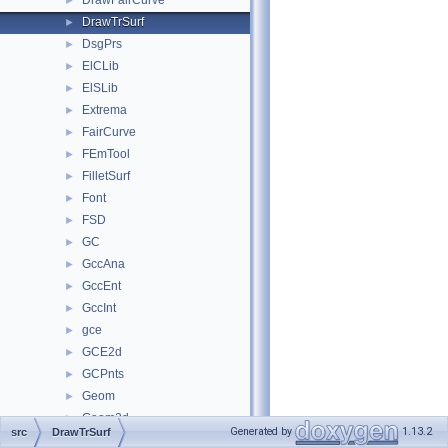
DrawFairCurve
►
DrawTrSurf
►
DsgPrs
►
ElCLib
►
ElSLib
►
Extrema
►
FairCurve
►
FEmTool
►
FilletSurf
►
Font
►
FSD
►
GC
►
GccAna
►
GccEnt
►
GccInt
►
gce
►
GCE2d
►
GCPnts
►
Geom
►
Geom2d
►
Generated by
1.13.2
src
DrawTrSurf
Geom2dAdaptor
►