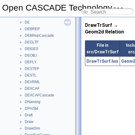
DDataStd
►
Open CASCADE Technology
7.9.0
DDF
►
DDocStd
►
DE
►
DrawTrSurf →
DEBREP
►
Geom2d Relation
DEBRepCascade
►
DEGLTF
►
File in
Inclu
DEIGES
►
src/DrawTrSurf
sr
DEOBJ
►
DrawTrSurf.hxx
Geom2
DEPLY
►
DESTEP
►
DESTL
►
DEVRML
►
DEXCAF
►
DEXCAFCascade
►
DNaming
►
DPrsStd
►
Draft
►
Draw
►
DrawDim
►