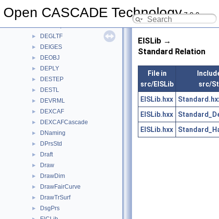
DE
►
Open CASCADE Technology
7.9.0
DEBREP
►
DEBRepCascade
►
DEGLTF
►
ElSLib →
DEIGES
►
Standard Relation
DEOBJ
►
DEPLY
►
File in
Include
DESTEP
►
src/ElSLib
src/S
DESTL
►
ElSLib.hxx
Standard.hx
DEVRML
►
DEXCAF
►
ElSLib.hxx
Standard_De
DEXCAFCascade
►
ElSLib.hxx
Standard_Ha
DNaming
►
DPrsStd
►
Draft
►
Draw
►
DrawDim
►
DrawFairCurve
►
DrawTrSurf
►
DsgPrs
►