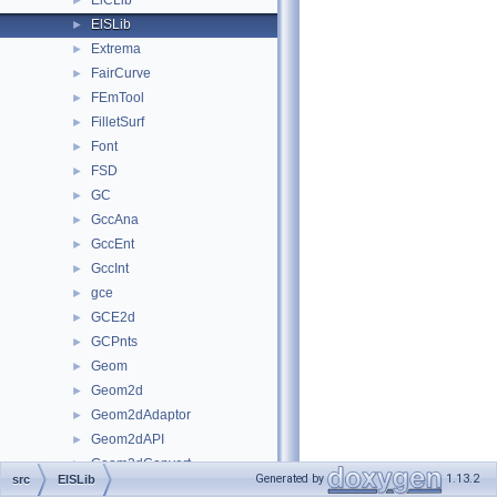
ElCLib
►
ElSLib
►
Extrema
►
FairCurve
►
FEmTool
►
FilletSurf
►
Font
►
FSD
►
GC
►
GccAna
►
GccEnt
►
GccInt
►
gce
►
GCE2d
►
GCPnts
►
Geom
►
Geom2d
►
Geom2dAdaptor
►
Geom2dAPI
►
Geom2dConvert
►
Generated by
1.13.2
src
ElSLib
Geom2dEvaluator
►