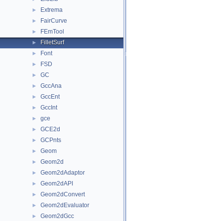
Extrema
►
FairCurve
►
FEmTool
►
FilletSurf
►
Font
►
FSD
►
GC
►
GccAna
►
GccEnt
►
GccInt
►
gce
►
GCE2d
►
GCPnts
►
Geom
►
Geom2d
►
Geom2dAdaptor
►
Geom2dAPI
►
Geom2dConvert
►
Geom2dEvaluator
►
Geom2dGcc
►