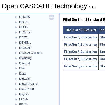
DEBREP
►
Open CASCADE Technology
DEBRepCascade
►
7.9.0
DEGLTF
►
DEIGES
►
FilletSurf → Standard R
DEOBJ
►
DEPLY
►
File in src/FilletSurf
Inc
DESTEP
►
FilletSurf_Builder.hxx
Sta
DESTL
►
DEVRML
►
FilletSurf_Builder.hxx
Sta
DEXCAF
►
FilletSurf_Builder.hxx
Sta
DEXCAFCascade
►
DNaming
►
FilletSurf_Builder.hxx
Sta
DPrsStd
►
FilletSurf_Builder.hxx
Sta
Draft
►
Draw
►
DrawDim
►
DrawFairCurve
►
DrawTrSurf
►
DsgPrs
►
ElCLib
►
ElSLib
►