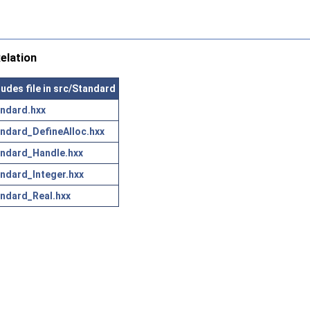
elation
ludes file in src/Standard
ndard.hxx
ndard_DefineAlloc.hxx
ndard_Handle.hxx
ndard_Integer.hxx
ndard_Real.hxx