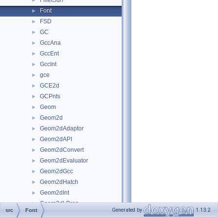
FilletSurf
►
Font
►
FSD
►
GC
►
GccAna
►
GccEnt
►
GccInt
►
gce
►
GCE2d
►
GCPnts
►
Geom
►
Geom2d
►
Geom2dAdaptor
►
Geom2dAPI
►
Geom2dConvert
►
Geom2dEvaluator
►
Geom2dGcc
►
Geom2dHatch
►
Geom2dInt
►
Geom2dLProp
►
Generated by
1.13.2
src
Font
Geom2dToIGES
►