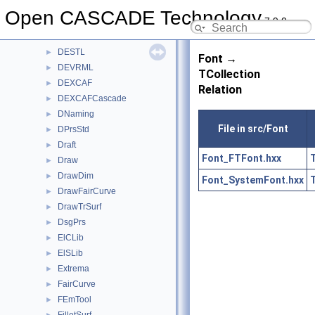
DEOBJ
►
Open CASCADE Technology
7.9.0
DEPLY
►
DESTEP
►
DESTL
►
Font →
DEVRML
►
TCollection
DEXCAF
►
Relation
DEXCAFCascade
►
DNaming
►
File in src/Font
DPrsStd
►
Draft
►
Font_FTFont.hxx
T
Draw
►
DrawDim
►
Font_SystemFont.hxx
T
DrawFairCurve
►
DrawTrSurf
►
DsgPrs
►
ElCLib
►
ElSLib
►
Extrema
►
FairCurve
►
FEmTool
►